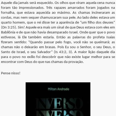
Aquele dia jamais será esquecido. Os olhos que viram aquela cena nunca
foram tão impressionados. Três rapazes amarrados foram jogados na
fornalha, que estava aquecida ao máximo. As chamas incineraram as
cordas, mas nem sequer chamuscaram sua pele. Ao lado deles estava um
quarto homem, que o rei disse ter a aparência de “um filho dos deuses”
(Dn 3:25). Sim! Aquele era mais um sinal de que Deus estava com eles em
Babilônia e de que não havia desamparado Israel. Onde quer que o povo
estivesse, lá Ele também estaria. Então as palavras do profeta Isaías
fizeram sentido: “Quando passar pelo fogo, você não se queimará; as
chamas não o deixarão em brasas. Pois Eu sou o Senhor, o seu Deus, o
Santo de Israel, o seu Salvador” (Is 43:2, 3). A maior lição daquele dia
para o povo no exílio foi descobrir que não existe lugar melhor para se
encontrar com Deus do que nas chamas da provação.
Pense nisso!