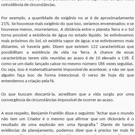
coincidência de circunstâncias.
Por exemplo, a quantidade de oxigênio no ar é de aproximadamente
21%. Se houvesse mais oxigênio do que isso, seríamos envenenados; e se
houvesse menos, morreríamos. A distância entre o planeta Terra e o Sol
torna possível a existência de água no estado líquido. Se estivéssemos
mais próximos do Sol, só existiria vapor de água; e se estivéssemos mais
distantes, só haveria gelo. Dizem que existem 122 características que
possibilitam a existência de vida na Terra. A chance de essas
características terem sido reunidas ao acaso é de 10 elevado a 138. É
como se um dado lançado caísse no mesmo número 186 vezes seguidas.
Ou seja, isso é matematicamente impossível de acontecer, a não ser que
alguém faça isso de forma intencional. O verso de hoje diz que
entendemos a criação pela fé.
Os que buscam descartá-la, acreditam que a vida surgiu por uma
convergência de circunstâncias impossível de ocorrer ao acaso.
A esse respeito, Benjamin Franklin disse o seguinte: “Achar que o mundo
não tem um Criador é o mesmo que afirmar que um dicionário é o
resultado de uma explosão em uma tipografia.” Diante de tantas
evidências de planejamento, podemos dizer que é preciso ter mais fé