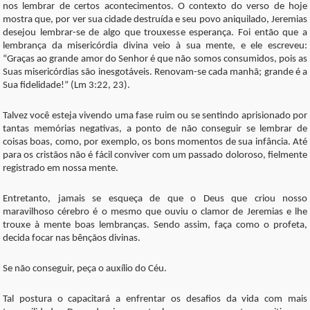
nos lembrar de certos acontecimentos. O contexto do verso de hoje
mostra que, por ver sua cidade destruída e seu povo aniquilado, Jeremias
desejou lembrar-se de algo que trouxesse esperança. Foi então que a
lembrança da misericórdia divina veio à sua mente, e ele escreveu:
“Graças ao grande amor do Senhor é que não somos consumidos, pois as
Suas misericórdias são inesgotáveis. Renovam-se cada manhã; grande é a
Sua fidelidade!” (Lm 3:22, 23).
Talvez você esteja vivendo uma fase ruim ou se sentindo aprisionado por
tantas memórias negativas, a ponto de não conseguir se lembrar de
coisas boas, como, por exemplo, os bons momentos de sua infância. Até
para os cristãos não é fácil conviver com um passado doloroso, fielmente
registrado em nossa mente.
Entretanto, jamais se esqueça de que o Deus que criou nosso
maravilhoso cérebro é o mesmo que ouviu o clamor de Jeremias e lhe
trouxe à mente boas lembranças. Sendo assim, faça como o profeta,
decida focar nas bênçãos divinas.
Se não conseguir, peça o auxílio do Céu.
Tal postura o capacitará a enfrentar os desafios da vida com mais