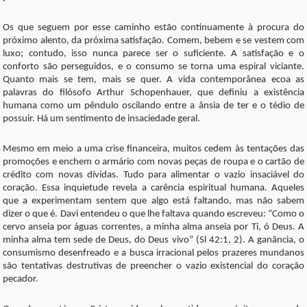
Os que seguem por esse caminho estão continuamente à procura do
próximo alento, da próxima satisfação. Comem, bebem e se vestem com
luxo; contudo, isso nunca parece ser o suficiente. A satisfação e o
conforto são perseguidos, e o consumo se torna uma espiral viciante.
Quanto mais se tem, mais se quer. A vida contemporânea ecoa as
palavras do filósofo Arthur Schopenhauer, que definiu a existência
humana como um pêndulo oscilando entre a ânsia de ter e o tédio de
possuir. Há um sentimento de insaciedade geral.
Mesmo em meio a uma crise financeira, muitos cedem às tentações das
promoções e enchem o armário com novas peças de roupa e o cartão de
crédito com novas dívidas. Tudo para alimentar o vazio insaciável do
coração. Essa inquietude revela a carência espiritual humana. Aqueles
que a experimentam sentem que algo está faltando, mas não sabem
dizer o que é. Davi entendeu o que lhe faltava quando escreveu: “Como o
cervo anseia por águas correntes, a minha alma anseia por Ti, ó Deus. A
minha alma tem sede de Deus, do Deus vivo” (Sl 42:1, 2). A ganância, o
consumismo desenfreado e a busca irracional pelos prazeres mundanos
são tentativas destrutivas de preencher o vazio existencial do coração
pecador.