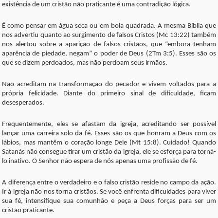
existência de um cristão não praticante é uma contradição lógica.
É como pensar em água seca ou em bola quadrada. A mesma Bíblia que
nos advertiu quanto ao surgimento de falsos Cristos (Mc 13:22) também
nos alertou sobre a aparição de falsos cristãos, que “embora tenham
aparência de piedade, negam” o poder de Deus (2Tm 3:5). Esses são os
que se dizem perdoados, mas não perdoam seus irmãos.
Não acreditam na transformação do pecador e vivem voltados para a
própria felicidade. Diante do primeiro sinal de dificuldade, ficam
desesperados.
Frequentemente, eles se afastam da igreja, acreditando ser possível
lançar uma carreira solo da fé. Esses são os que honram a Deus com os
lábios, mas mantêm o coração longe Dele (Mt 15:8). Cuidado! Quando
Satanás não consegue tirar um cristão da igreja, ele se esforça para torná-
lo inativo. O Senhor não espera de nós apenas uma profissão de fé.
A diferença entre o verdadeiro e o falso cristão reside no campo da ação.
Ir à igreja não nos torna cristãos. Se você enfrenta dificuldades para viver
sua fé, intensifique sua comunhão e peça a Deus forças para ser um
cristão praticante.