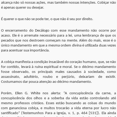
alcança não só nossas ações, mas também nossas intenções. Cobiçar não
é apenas querer ou desejar.
É querer o que não se pode ter, o que não é seu por direito.
O encerramento do Decálogo com esse mandamento não ocorre por
acaso. Ele é o arremate necessário para a lei, uma lembrança de que os
pecados que nos destroem começam na mente. Além do mais, esse é o
único mandamento em que a mesma ordem divina é utilizada duas vezes
para acentuar sua importância.
A cobiça manifesta a condição insaciável do coração humano, que, se não
for contido, levará à ruína espiritual e moral. Se o décimo mandamento
fosse observado, os principais males causados à sociedade, como
assassinato, adultério, roubo e perjúrio, deixariam de existir.
Costumamos dar pouca atenção ao décimo mandamento.
Porém, Ellen G. White nos alerta: “A concupiscência da carne, a
concupiscência dos olhos e a soberba da vida estão controlando até
mesmo professos cristãos. Esses estão buscando as coisas do mundo
com gananciosa cobiça, e muitos trocarão a vida eterna por lucro não
santificado” (Testemunhos Para a Igreja, v. 1, p. 464 [531]). Ela ainda