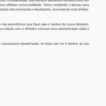
Arthur Schopenhauer, que define a existência humana como um
lares refletem nossa realidade: “Estou vendendo o almoço para
entação das promoções e liquidações, acumulando mais dívidas,
 Se não permitirmos que Deus seja o Senhor do nosso dinheiro,
a relação com o dinheiro e buscar uma administração sábia e
 do consumismo desenfreado. Se Deus não for o Senhor do seu