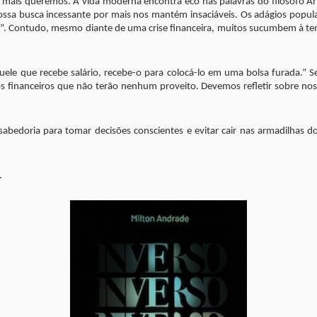
, mais queremos. A vida moderna encontra eco nas palavras do filósofo 
 Nossa busca incessante por mais nos mantém insaciáveis. Os adágios popu
ia”. Contudo, mesmo diante de uma crise financeira, muitos sucumbem à t
quele que recebe salário, recebe-o para colocá-lo em uma bolsa furada.”
 financeiros que não terão nenhum proveito. Devemos refletir sobre noss
abedoria para tomar decisões conscientes e evitar cair nas armadilhas
.