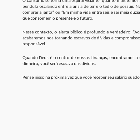
O consumo se torna uma espiral viciante: quanto mais temos
pêndulo oscilando entre a ânsia de ter e o tédio de possuir.
comprar a janta” ou “Em minha vida entra seis e sai meia dúz
que consomem o presente e o futuro.
Nesse contexto, o alerta bíblico é profundo e verdadeiro: “A
acabaremos nos tornando escravos de dívidas e compromissos
responsável.
Quando Deus é o centro de nossas finanças, encontramos a s
dinheiro, você será escravo das dívidas.
Pense nisso na próxima vez que você receber seu salário suado