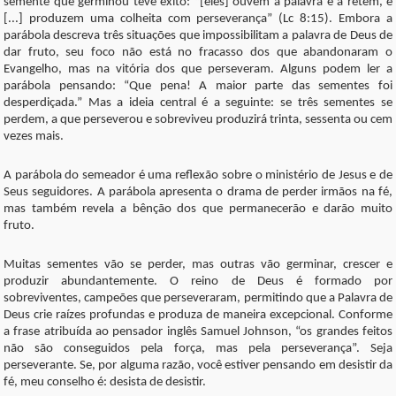
semente que germinou teve êxito: “[eles] ouvem a palavra e a retêm, e
[...] produzem uma colheita com perseverança” (Lc 8:15). Embora a
parábola descreva três situações que impossibilitam a palavra de Deus de
dar fruto, seu foco não está no fracasso dos que abandonaram o
Evangelho, mas na vitória dos que perseveram. Alguns podem ler a
parábola pensando: “Que pena! A maior parte das sementes foi
desperdiçada.” Mas a ideia central é a seguinte: se três sementes se
perdem, a que perseverou e sobreviveu produzirá trinta, sessenta ou cem
vezes mais.
A parábola do semeador é uma reflexão sobre o ministério de Jesus e de
Seus seguidores. A parábola apresenta o drama de perder irmãos na fé,
mas também revela a bênção dos que permanecerão e darão muito
fruto.
Muitas sementes vão se perder, mas outras vão germinar, crescer e
produzir abundantemente. O reino de Deus é formado por
sobreviventes, campeões que perseveraram, permitindo que a Palavra de
Deus crie raízes profundas e produza de maneira excepcional. Conforme
a frase atribuída ao pensador inglês Samuel Johnson, “os grandes feitos
não são conseguidos pela força, mas pela perseverança”. Seja
perseverante. Se, por alguma razão, você estiver pensando em desistir da
fé, meu conselho é: desista de desistir.