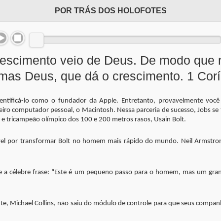
POR TRÁS DOS HOLOFOTES
crescimento veio de Deus. De modo que 
mas Deus, que dá o crescimento. 1 Corín
dentificá-lo como o fundador da Apple. Entretanto, provavelmente vo
eiro computador pessoal, o Macintosh. Nessa parceria de sucesso, Jobs se 
l e tricampeão olímpico dos 100 e 200 metros rasos, Usain Bolt.
vel por transformar Bolt no homem mais rápido do mundo. Neil Armstrong
isse a célebre frase: “Este é um pequeno passo para o homem, mas um gra
te, Michael Collins, não saiu do módulo de controle para que seus compan