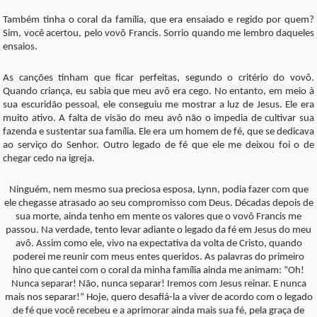
Também tinha o coral da família, que era ensaiado e regido por quem?
Sim, você acertou, pelo vovô Francis. Sorrio quando me lembro daqueles
ensaios.
As canções tinham que ficar perfeitas, segundo o critério do vovô.
Quando criança, eu sabia que meu avô era cego. No entanto, em meio à
sua escuridão pessoal, ele conseguiu me mostrar a luz de Jesus. Ele era
muito ativo. A falta de visão do meu avô não o impedia de cultivar sua
fazenda e sustentar sua família. Ele era um homem de fé, que se dedicava
ao serviço do Senhor. Outro legado de fé que ele me deixou foi o de
chegar cedo na igreja.
Ninguém, nem mesmo sua preciosa esposa, Lynn, podia fazer com que
ele chegasse atrasado ao seu compromisso com Deus. Décadas depois de
sua morte, ainda tenho em mente os valores que o vovô Francis me
passou. Na verdade, tento levar adiante o legado da fé em Jesus do meu
avô. Assim como ele, vivo na expectativa da volta de Cristo, quando
poderei me reunir com meus entes queridos. As palavras do primeiro
hino que cantei com o coral da minha família ainda me animam: “Oh!
Nunca separar! Não, nunca separar! Iremos com Jesus reinar. E nunca
mais nos separar!” Hoje, quero desafiá-la a viver de acordo com o legado
de fé que você recebeu e a aprimorar ainda mais sua fé, pela graça de