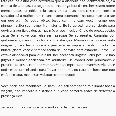
refeição, os estudiosos acreditam que a discípula não identificada seja a
esposa de Cleopas. Ela se junta a uma longa lista de mulheres sem nome
mencionadas na Bíblia. Leia Lucas 24:13 a 35 para descobrir como o
Salvador dá à mulher “um futuro e uma esperança” naquela manhã triste
em que ela não pode vê-Lo. Jesus caminha com você mesmo que
ninguém saiba seu nome. Na história, Ele Se aproxima o suficiente para
ouvir a angústia da dupla, mas não é reconhecido. Cheio de preocupação,
Jesus Se envolve com eles sem precisar Se apresentar. Caminha por
quilômetros, dando-lhes toda a Sua atenção. Mesmo que você se sinta
ninguém, para Jesus você é a pessoa mais importante do mundo. Ele
nunca ignora você e sempre aceita seu convite para estarem juntos. Ele
estava disponível para que a mulher pecadora ungisse Seus pés. Ele não
julgou a mulher apanhada em adultério. Ele comeu com publicanos e
prostitutas. Jesus caminha com você, não importa onde você esteja. Você
pode estar caminhando para “lugar nenhum”, ou para um lugar que não
está no mapa, mas Jesus vai aparecer para você.
Você pode não reconhecê-Lo, mas Ele é seu companheiro durante toda a
viagem, não importa a distância que você percorra antes de detectar a
presença Dele.
Jesus caminha com você para lembrá-la de quem você é.