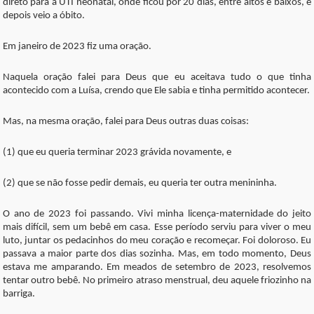
direto para a UTI neonatal, onde ficou por 20 dias, entre altos e baixos, e
depois veio a óbito.
Em janeiro de 2023 fiz uma oração.
Naquela oração falei para Deus que eu aceitava tudo o que tinha
acontecido com a Luísa, crendo que Ele sabia e tinha permitido acontecer.
Mas, na mesma oração, falei para Deus outras duas coisas:
(1) que eu queria terminar 2023 grávida novamente, e
(2) que se não fosse pedir demais, eu queria ter outra menininha.
O ano de 2023 foi passando. Vivi minha licença-maternidade do jeito
mais difícil, sem um bebê em casa. Esse período serviu para viver o meu
luto, juntar os pedacinhos do meu coração e recomeçar. Foi doloroso. Eu
passava a maior parte dos dias sozinha. Mas, em todo momento, Deus
estava me amparando. Em meados de setembro de 2023, resolvemos
tentar outro bebê. No primeiro atraso menstrual, deu aquele friozinho na
barriga.