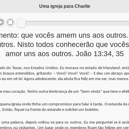
Uma igreja para Charlie
ento: que vocês amem uns aos outros.
os. Nisto todos conhecerão que vocês 
amor uns aos outros. João 13:34, 35
stado do Texas, nos Estados Unidos. Eu morava no estado de Maryland, entã
os braços estendidos, gritando: – Vovó! Vovó! Vovó! – E deu um abraço ap
 eu em vê-la! Agora adolescente, ela ainda fica feliz em me ver, mas meno
e meu coração. Tenho outra lembrança de um “bem-vinda” que teve o efe
uena igreja onde tinha um compromisso para falar à tarde. O estande da r
ntão, fiquei na frente do estande e solicitei um boletim.
uma palavra, depois voltou-se para os outros. Eu me perguntei se é ass
mbros ou visitantes. Um lugar onde os membros ficam tão felizes em ver 