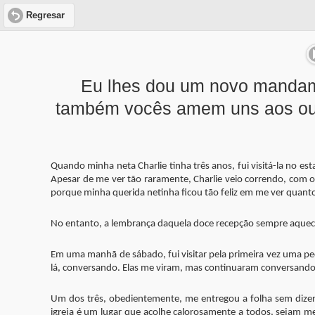
Regresar
Eu lhes dou um novo mandam
também vocês amem uns aos outr
Quando minha neta Charlie tinha três anos, fui visitá-la no e
Apesar de me ver tão raramente, Charlie veio correndo, com 
porque minha querida netinha ficou tão feliz em me ver quanto
No entanto, a lembrança daquela doce recepção sempre aquec
Em uma manhã de sábado, fui visitar pela primeira vez uma peq
lá, conversando. Elas me viram, mas continuaram conversando. E
Um dos três, obedientemente, me entregou a folha sem dizer 
igreja é um lugar que acolhe calorosamente a todos, sejam me