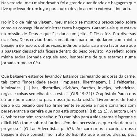
Na verdade, meu maior desafio foi a grande quantidade de bagagem que
tive que levar de um lugar para outro devido ao meu extenso itinerário.
No início de minha viagem, meu marido se mostrou preocupado sobre
como eu conseguiria administrar tanta bagagem. Garanti a ele que estava
na missão de Deus e que Ele daria um jeito. E Ele o fez. Em diversas
ocasiões, Deus enviou bons samaritanos para me ajudarem com minha
bagagem de mão e, outras vezes, inclinou a balança a meu favor para que
a bagagem despachada ficasse dentro do peso previsto. Ao refletir sobre
minha árdua jornada daquele ano, lembrei-me de que estamos numa
jornada rumo ao Céu.
Que bagagem estamos levando? Estamos carregando as obras da carne,
tais como “imoralidade sexual, impureza, libertinagem, […] feitiçarias,
inimizades, […] iras, discórdias, divisões, facções, invejas, bebedeiras,
orgias e coisas semelhantes a estas” (Gl 5:19-21)? O apóstolo Paulo nos
dá um bom conselho para nossa jornada cristã: “Livremonos de todo
peso e do pecado que tão firmemente se apega a nós e corramos com
perseverança a carreira que nos está proposta” (Hb 12:1). A autora Ellen
G. White também aconselhou: “O caminho para a vida eterna é íngreme e
difícil. Não tome sobre si fardos além dos necessários, que retardam seu
progresso” (O Lar Adventista, p. 67). Ao corrermos a corrida, nossa
bagagem deve consistir no fruto do Espírito que é amor, alegria, paz,