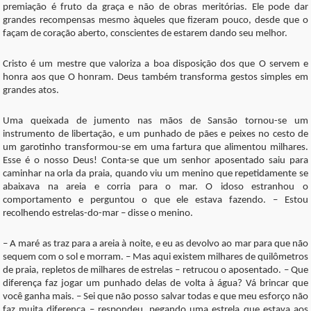
premiação é fruto da graça e não de obras meritórias. Ele pode dar
grandes recompensas mesmo àqueles que fizeram pouco, desde que o
façam de coração aberto, conscientes de estarem dando seu melhor.
Cristo é um mestre que valoriza a boa disposição dos que O servem e
honra aos que O honram. Deus também transforma gestos simples em
grandes atos.
Uma queixada de jumento nas mãos de Sansão tornou-se um
instrumento de libertação, e um punhado de pães e peixes no cesto de
um garotinho transformou-se em uma fartura que alimentou milhares.
Esse é o nosso Deus! Conta-se que um senhor aposentado saiu para
caminhar na orla da praia, quando viu um menino que repetidamente se
abaixava na areia e corria para o mar. O idoso estranhou o
comportamento e perguntou o que ele estava fazendo. – Estou
recolhendo estrelas-do-mar – disse o menino.
– A maré as traz para a areia à noite, e eu as devolvo ao mar para que não
sequem com o sol e morram. – Mas aqui existem milhares de quilômetros
de praia, repletos de milhares de estrelas – retrucou o aposentado. – Que
diferença faz jogar um punhado delas de volta à água? Vá brincar que
você ganha mais. – Sei que não posso salvar todas e que meu esforço não
faz muita diferença – respondeu, pegando uma estrela que estava aos