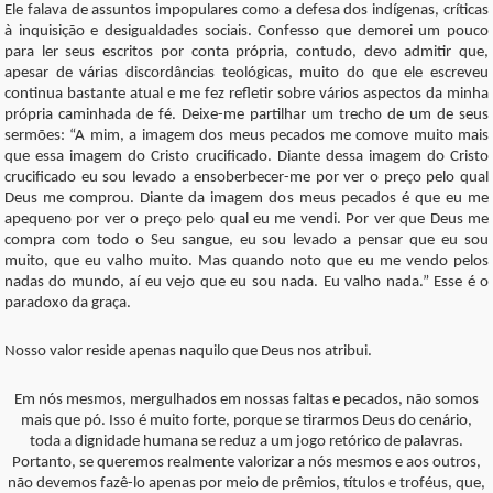
Ele falava de assuntos impopulares como a defesa dos indígenas, críticas
à inquisição e desigualdades sociais. Confesso que demorei um pouco
para ler seus escritos por conta própria, contudo, devo admitir que,
apesar de várias discordâncias teológicas, muito do que ele escreveu
continua bastante atual e me fez refletir sobre vários aspectos da minha
própria caminhada de fé. Deixe-me partilhar um trecho de um de seus
sermões: “A mim, a imagem dos meus pecados me comove muito mais
que essa imagem do Cristo crucificado. Diante dessa imagem do Cristo
crucificado eu sou levado a ensoberbecer-me por ver o preço pelo qual
Deus me comprou. Diante da imagem dos meus pecados é que eu me
apequeno por ver o preço pelo qual eu me vendi. Por ver que Deus me
compra com todo o Seu sangue, eu sou levado a pensar que eu sou
muito, que eu valho muito. Mas quando noto que eu me vendo pelos
nadas do mundo, aí eu vejo que eu sou nada. Eu valho nada.” Esse é o
paradoxo da graça.
Nosso valor reside apenas naquilo que Deus nos atribui.
Em nós mesmos, mergulhados em nossas faltas e pecados, não somos
mais que pó. Isso é muito forte, porque se tirarmos Deus do cenário,
toda a dignidade humana se reduz a um jogo retórico de palavras.
Portanto, se queremos realmente valorizar a nós mesmos e aos outros,
não devemos fazê-lo apenas por meio de prêmios, títulos e troféus, que,