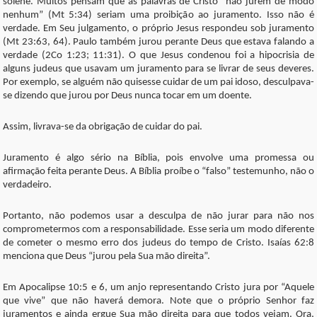
solene. Muitos pensam que as palavras de Cristo “não jurem de modo
nenhum” (Mt 5:34) seriam uma proibição ao juramento. Isso não é
verdade. Em Seu julgamento, o próprio Jesus respondeu sob juramento
(Mt 23:63, 64). Paulo também jurou perante Deus que estava falando a
verdade (2Co 1:23; 11:31). O que Jesus condenou foi a hipocrisia de
alguns judeus que usavam um juramento para se livrar de seus deveres.
Por exemplo, se alguém não quisesse cuidar de um pai idoso, desculpava-
se dizendo que jurou por Deus nunca tocar em um doente.
Assim, livrava-se da obrigação de cuidar do pai.
Juramento é algo sério na Bíblia, pois envolve uma promessa ou
afirmação feita perante Deus. A Bíblia proíbe o “falso” testemunho, não o
verdadeiro.
Portanto, não podemos usar a desculpa de não jurar para não nos
comprometermos com a responsabilidade. Esse seria um modo diferente
de cometer o mesmo erro dos judeus do tempo de Cristo. Isaías 62:8
menciona que Deus “jurou pela Sua mão direita”.
Em Apocalipse 10:5 e 6, um anjo representando Cristo jura por “Aquele
que vive” que não haverá demora. Note que o próprio Senhor faz
juramentos e ainda ergue Sua mão direita para que todos vejam. Ora,