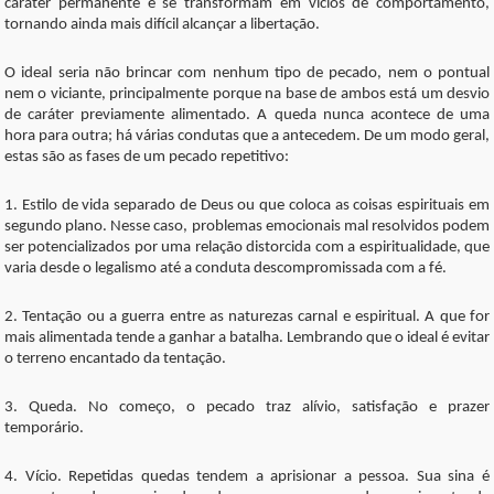
caráter permanente e se transformam em vícios de comportamento,
tornando ainda mais difícil alcançar a libertação.
O ideal seria não brincar com nenhum tipo de pecado, nem o pontual
nem o viciante, principalmente porque na base de ambos está um desvio
de caráter previamente alimentado. A queda nunca acontece de uma
hora para outra; há várias condutas que a antecedem. De um modo geral,
estas são as fases de um pecado repetitivo:
1. Estilo de vida separado de Deus ou que coloca as coisas espirituais em
segundo plano. Nesse caso, problemas emocionais mal resolvidos podem
ser potencializados por uma relação distorcida com a espiritualidade, que
varia desde o legalismo até a conduta descompromissada com a fé.
2. Tentação ou a guerra entre as naturezas carnal e espiritual. A que for
mais alimentada tende a ganhar a batalha. Lembrando que o ideal é evitar
o terreno encantado da tentação.
3. Queda. No começo, o pecado traz alívio, satisfação e prazer
temporário.
4. Vício. Repetidas quedas tendem a aprisionar a pessoa. Sua sina é