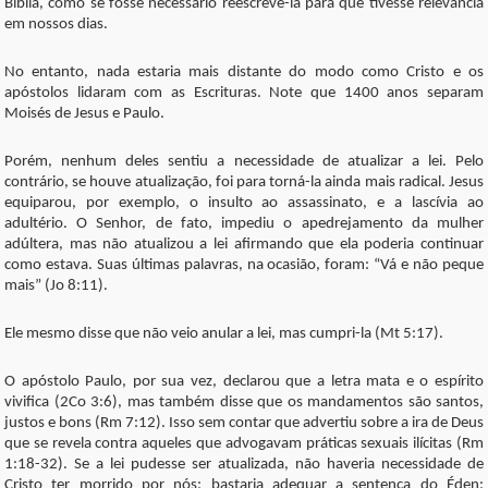
Bíblia, como se fosse necessário reescrevê-la para que tivesse relevância
em nossos dias.
No entanto, nada estaria mais distante do modo como Cristo e os
apóstolos lidaram com as Escrituras. Note que 1400 anos separam
Moisés de Jesus e Paulo.
Porém, nenhum deles sentiu a necessidade de atualizar a lei. Pelo
contrário, se houve atualização, foi para torná-la ainda mais radical. Jesus
equiparou, por exemplo, o insulto ao assassinato, e a lascívia ao
adultério. O Senhor, de fato, impediu o apedrejamento da mulher
adúltera, mas não atualizou a lei afirmando que ela poderia continuar
como estava. Suas últimas palavras, na ocasião, foram: “Vá e não peque
mais” (Jo 8:11).
Ele mesmo disse que não veio anular a lei, mas cumpri-la (Mt 5:17).
O apóstolo Paulo, por sua vez, declarou que a letra mata e o espírito
vivifica (2Co 3:6), mas também disse que os mandamentos são santos,
justos e bons (Rm 7:12). Isso sem contar que advertiu sobre a ira de Deus
que se revela contra aqueles que advogavam práticas sexuais ilícitas (Rm
1:18-32). Se a lei pudesse ser atualizada, não haveria necessidade de
Cristo ter morrido por nós; bastaria adequar a sentença do Éden: