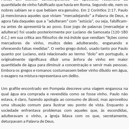
quantidade de vinho falsificado que havia em Roma. Segundo ele, nem os
nobres sabiam se o que bebiam era genuíno. Em 2 Coríntios 2:17, Paulo
já mencionava aqueles que viviam “mercadejando” a Palavra de Deus, e
agora fala daqueles que a “adulteram” com “astúcia”, ou seja, falsificam-
na antes de apresentá-la ao povo. Esse jogo de palavras (mercadejar e
adulterar) foi usado posteriormente por Luciano de Samosata (120-180
d.C.) em sua crítica aos filósofos de má índole que vendiam “lições como
mercadores de vinho, muitos deles adulterando, enganando e
oferecendo falsas medidas”. O verbo grego doloô, usado tanto por Paulo
quanto por Luciano, está relacionado ao termo “dolo” em português, e
originalmente significava diluir uma ânfora de vinho em maior
quantidade de água para diminuir a concentração e servir mais pessoas.
Embora os gregos e romanos costumassem beber vinho diluído em água,
o exagero na mistura representava um delito.
Um grafite encontrado em Pompeia descreve uma viagem enganosa na
qual água era comprada e revendida como se fosse vinho. Paulo não
estava, é claro, fazendo apologia ao consumo de álcool, mas aproveitou
uma situação comum para ilustrar seu ponto de vista. Enquanto a
sociedade enfrentava problemas com aqueles que, às escondidas,
adulteravam o vinho, a igreja lidava com os que, secretamente,
deturpavam a Palavra de Deus.