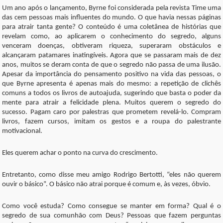
Um ano após o lançamento, Byrne foi considerada pela revista Time uma
das cem pessoas mais influentes do mundo. O que havia nessas páginas
para atrair tanta gente? O conteúdo é uma coletânea de histórias que
revelam como, ao aplicarem o conhecimento do segredo, alguns
venceram doenças, obtiveram riqueza, superaram obstáculos e
alcançaram patamares inatingíveis. Agora que se passaram mais de dez
anos, muitos se deram conta de que o segredo não passa de uma ilusão.
Apesar da importância do pensamento positivo na vida das pessoas, o
que Byrne apresenta é apenas mais do mesmo: a repetição de clichês
comuns a todos os livros de autoajuda, sugerindo que basta o poder da
mente para atrair a felicidade plena. Muitos querem o segredo do
sucesso. Pagam caro por palestras que prometem revelá-lo. Compram
livros, fazem cursos, imitam os gestos e a roupa do palestrante
motivacional.
Eles querem achar o ponto na curva do crescimento.
Entretanto, como disse meu amigo Rodrigo Bertotti, “eles não querem
ouvir o básico”. O básico não atrai porque é comum e, às vezes, óbvio.
Como você estuda? Como consegue se manter em forma? Qual é o
segredo de sua comunhão com Deus? Pessoas que fazem perguntas