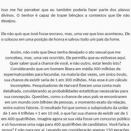
Isso me fez perceber que eu também poderia fazer parte dos planos
divinos. O Senhor é capaz de trazer bênçãos a contextos que Ele não
desejou.
Ele não quis que José fosse escravo, mas, uma vez que isso aconteceu, Ele
o colocou em uma posição de honra e salvou todo um país da fome.
Assim, não creio que Deus tenha desejado o ato sexual que me
concebeu, mas, uma vez ocorrido, Ele permitiu que eu estivesse aqui.
Quer saber qual a chance de você, e não outro, estar lendo isto?
Considerando que um homem libera em média 300 milhões de
espermatozoides para fecundar, na maioria das vezes, um único óvulo,
sua chance de existir seria de 1 em 300 milhões. Mas esse é um cálculo
incompleto. Pesquisadores de Harvard fizeram uma conta mais
detalhada, considerando as probabilidades estatísticas necessárias para
sua concepção. Questões, como a chance de seus pais se encontrarem
em um mundo com bilhões de pessoas, o momento exato da relação,
entre outros fatores. O resultado foi que somos o subproduto da união
de 1 em 4 trilhões + 1 em 10 mil, o que faz sua chance de existir ser de 1
em 400 quatrilhões. Imagine agora se sua vida fosse um concurso público
e só houvesse uma vaga para 400 quatrilhões de candidatos. Você faria a
prova? E não para por aí. Levando em consideração apenas 150 gerações