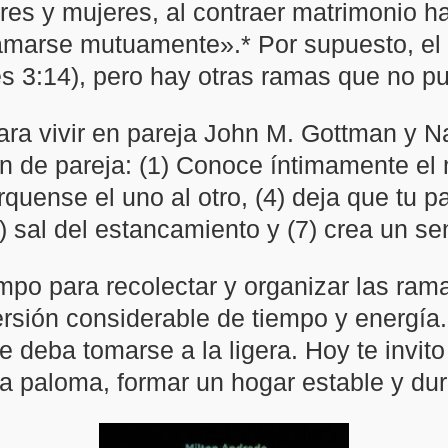
es y mujeres, al contraer matrimonio h
amarse mutuamente».* Por supuesto, el 
 3:14), pero hay otras ramas que no pu
para vivir en pareja John M. Gottman y Na
ón de pareja: (1) Conoce íntimamente el m
quense el uno al otro, (4) deja que tu pa
) sal del estancamiento y (7) crea un se
po para recolectar y organizar las ramas
ersión considerable de tiempo y energía
 deba tomarse a la ligera. Hoy te invito
la paloma, formar un hogar estable y dur