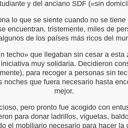
tudiante y del anciano SDF («sin domicili
na lo que se siente cuando no se tiene 
se encuentran, tristemente, miles de per
algunos de los países más ricos del mu
in techo» que llegaban sin cesar a est
niciativa muy solidaria. Decidieron con
mente), para recoger a personas sin te
as noches que fuera necesario hasta enco
mejor.
cioso, pero pronto fue acogido con entu
eron para donar ladrillos, viguetas, ba
do el mobiliario necesario para hacer l