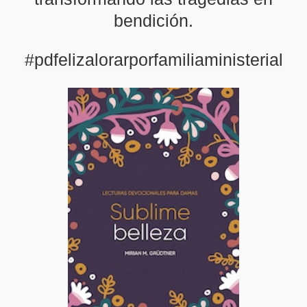
bendición.
#pdfelizalorarporfamiliaministerial