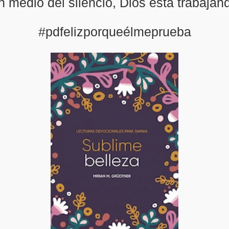
 medio del silencio, Dios está trabajand
#pdfelizporqueélmeprueba