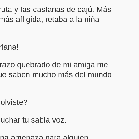
fruta y las castañas de cajú. Más
más afligida, retaba a la niña
riana!
 brazo quebrado de mi amiga me
 que saben mucho más del mundo
olviste?
uchar tu sabia voz.
 una amenaza para alguien.