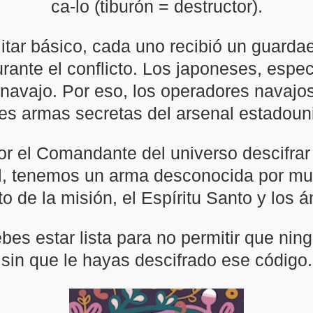
ca-lo (tiburón = destructor).
itar básico, cada uno recibió un guarda
ante el conflicto. Los japoneses, especi
o navajo. Por eso, los operadores navajo
s armas secretas del arsenal estadou
or el Comandante del universo descifrar
mal, tenemos un arma desconocida por mu
o de la misión, el Espíritu Santo y los
es estar lista para no permitir que ni
sin que le hayas descifrado ese código.