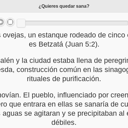
¿Quieres quedar sana?
 las ovejas, un estanque rodeado de cinc
es Betzatá (Juan 5:2).
salén y la ciudad estaba llena de peregr
esda, construcción común en las sinagog
rituales de purificación.
vían. El pueblo, influenciado por cree
ro que entrara en ellas se sanaría de 
aguas se agitaran y se precipitaban al 
débiles.