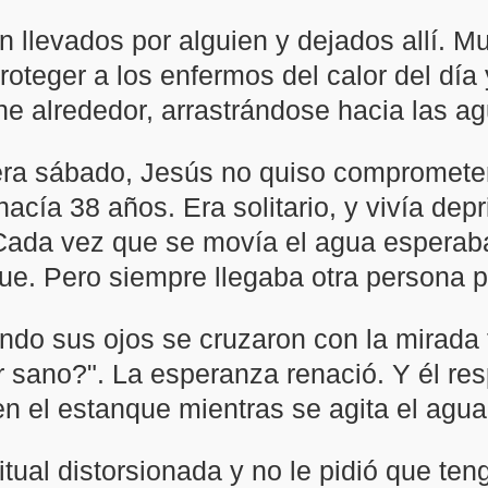
n llevados por alguien y dejados allí. M
oteger a los enfermos del calor del día 
e alrededor, arrastrándose hacia las agu
a sábado, Jesús no quiso comprometer 
acía 38 años. Era solitario, y vivía dep
. Cada vez que se movía el agua esperaba
ue. Pero siempre llegaba otra persona p
ando sus ojos se cruzaron con la mirada 
 sano?". La esperanza renació. Y él res
 el estanque mientras se agita el agua"
tual distorsionada y no le pidió que teng