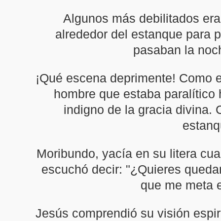
Algunos más debilitados era
alrededor del estanque para pr
pasaban la noch
¡Qué escena deprimente! Como er
hombre que estaba paralítico h
indigno de la gracia divina
estanq
Moribundo, yacía en su litera cu
escuchó decir: "¿Quieres quedar
que me meta en
Jesús comprendió su visión espiri