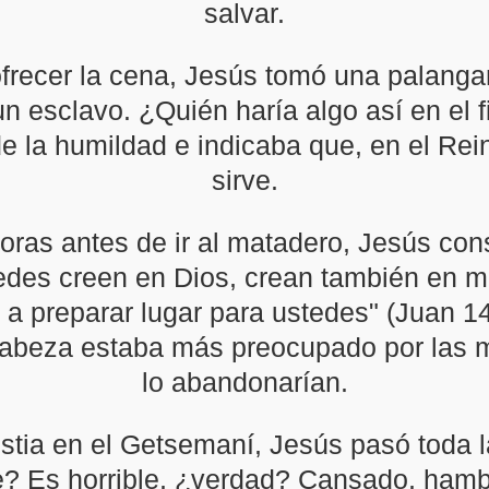
salvar.
frecer la cena, Jesús tomó una palanga
 un esclavo. ¿Quién haría algo así en el 
de la humildad e indicaba que, en el Rei
sirve.
ras antes de ir al matadero, Jesús cons
edes creen en Dios, crean también en m
 a preparar lugar para ustedes" (Juan 14:
cabeza estaba más preocupado por las m
lo abandonarían.
stia en el Getsemaní, Jesús pasó toda l
e? Es horrible, ¿verdad? Cansado, hambr